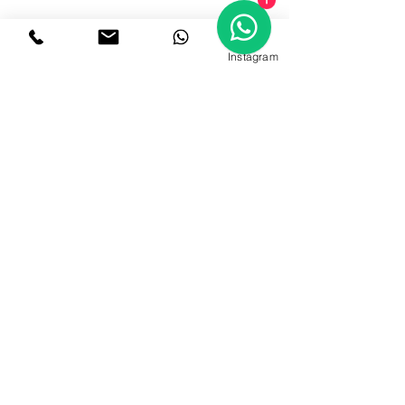
1
Instagram
מפגש איקבנה 
הוא מפגש בין אנשים ופרחים. 
איקבנה פירושה: סידור הפרחים, החייאת 
הפרחים.
עוד
תקנון האתר