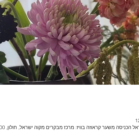
כניסה משער קראוזה בוויז: מרכז מבקרים מקוה ישראל, חולון, 5891000, ישראל