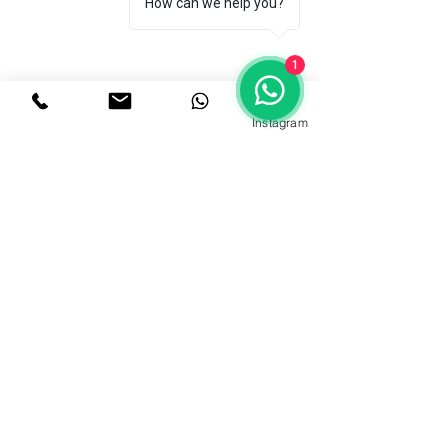
How can we help you?
1
מפגש רומנטיקה סתווי
 הוא סדנת שזירה 
המושפעת מהזרם הרומנטי, נשזור סידור בתוך 
Instagram
כלי עם ספוג. 
זהו מפגש בין אנשים ופרחים המשלב מסע 
פנימי דרך יצירה וויזואלית ותרפיה מתוך 
האסתטיקה.
 מפגש של ריפוי המגיע מפשטות העשייה 
ומעצם המגע והשזירה שהם תרפיה בפני עצמה.
שתחבר אותנו אל הטבע, אל האהבה, היופי 
והרגש.
נתאהב בפרחים ובעצמנו.
עוד