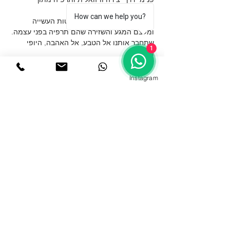
האסתטיקה.
How can we help you?
 מפגש של ריפוי המגיע מפשטות העשייה 
ומעצם המגע והשזירה שהם תרפיה בפני עצמה.
שתחבר אותנו אל הטבע, אל האהבה, היופי 
1
והרגש.
נתאהב בפרחים ובעצמנו.
נשזור עם המון תשוקה, חופש ופתיחות 
Instagram
דינאמית את היצירה שלנו.
עוד
תקנון האתר