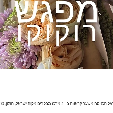
כניסה משער קראוזה בוויז: מרכז מבקרים מקוה ישראל, חולון, 5891000, ישראל