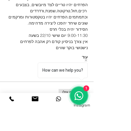
הפרחים יהיו טריים לצד מיובשים, בצבעים 
 רכים,חול,טרקוטה,שמנת,ורדרדים 
וכתמתמים.הפרחים יהיו בטקסטורות ומרקמים 
שונים שיחד יהפכו ליצירה מדהימה. 
הסידור יהיה בכלי חרס 
9:00-11:30 יום שישי 22/10 בשעה
אין צורך בניסיון קודם רק אהבה לפרחים
נישנושי בוקר שווים
עוד
How can we help you?
כרטיסים
1
הכרטיסים אזלו
סוג כרטיס
Instagram
BOHO CHIC סדנת
מחיר